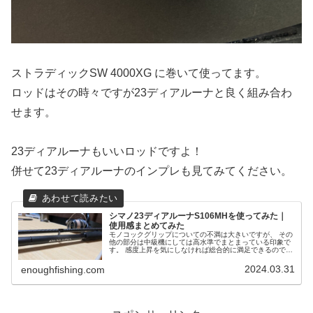
ストラディックSW 4000XG に巻いて使ってます。
ロッドはその時々ですが23ディアルーナと良く組み合わ
せます。
23ディアルーナもいいロッドですよ！
併せて23ディアルーナのインプレも見てみてください。
シマノ23ディアルーナS106MHを使ってみた｜
使用感まとめてみた
モノコックグリップについての不満は大きいですが、 その
他の部分は中級機にしては高水準でまとまっている印象で
す。 感度上昇を気にしなければ総合的に満足できるのでは
ないでしょうか？ 脱初心者で新たなロッドを探している方
にはオススメの一本です！
2024.03.31
enoughfishing.com