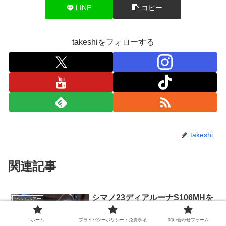
LINE
コピー
takeshiをフォローする
takeshi
関連記事
シマノ23ディアルーナS106MHを
ソルトルアー
使ってみた｜使用感まとめてみた
モノコックグリップについての不満は大
ホーム
プライバシーポリシー・免責事項
問い合わせフォーム