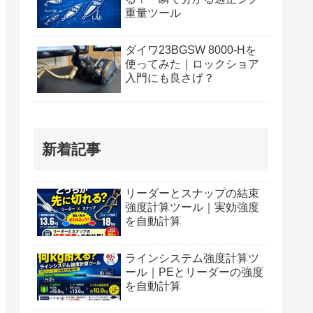
重量ツール
ダイワ23BGSW 8000-Hを
使ってみた｜ロックショア
入門にも良さげ？
新着記事
リーダーとスナップの結束
強度計算ツール｜実効強度
を自動計算
ラインシステム強度計算ツ
ール｜PEとリーダーの強度
を自動計算