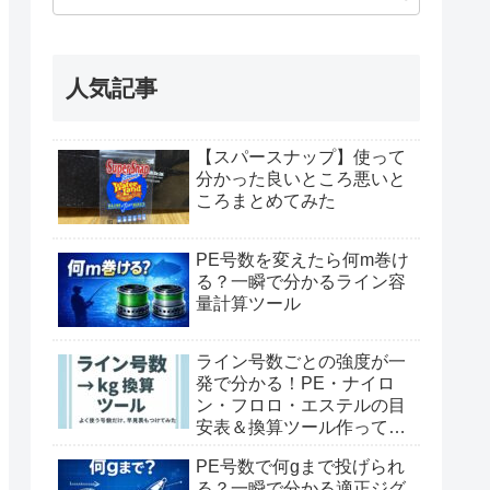
人気記事
【スパースナップ】使って
分かった良いところ悪いと
ころまとめてみた
PE号数を変えたら何m巻け
る？一瞬で分かるライン容
量計算ツール
ライン号数ごとの強度が一
発で分かる！PE・ナイロ
ン・フロロ・エステルの目
安表＆換算ツール作ってみ
た
PE号数で何gまで投げられ
る？一瞬で分かる適正ジグ