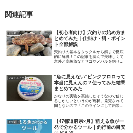
関連記事
【初心者向け】穴釣りの始め方ま
エサ釣り
とめてみた｜仕掛け・餌・ポイン
ト全部解説
穴釣りの基本をタックルから餌まで徹底
的に解説！この記事を読んで美味しくて
意外と高級魚なカサゴやメバルを釣りあ
げましょう！煮付け、塩焼き、刺身まで
何でも美味ですよ！
“魚に見えない”ピンクフロロって
ソルトルアー
本当に見えんの？使ってみた結果
まとめてみた
かなりの実験を実施したそうなので信じ
るしかないというのが現状。発売されて
間もないので「このラインにして釣果上
がった」と感じる方はかなり少ないは
ず。これから色々な人がこの商品を手に
取り何万と実績が上がることで信頼が付
【47都道府県×月】狙える魚が一
エサ釣り
いてくるのかな
発で分かるツール｜釣行前の目安