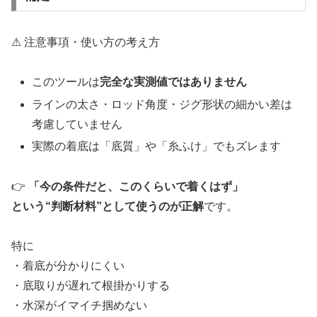
⚠ 注意事項・使い方の考え方
このツールは
完全な実測値ではありません
ラインの太さ・ロッド角度・ジグ形状の細かい差は
考慮していません
実際の着底は「底質」や「糸ふけ」でもズレます
👉
「今の条件だと、このくらいで着くはず」
という“判断材料”として使うのが正解
です。
特に
・着底が分かりにくい
・底取りが遅れて根掛かりする
・水深がイマイチ掴めない