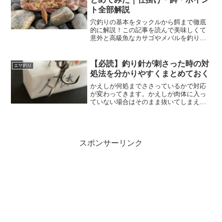
ト全部解説
穴釣りの基本をタックルから餌まで徹底
的に解説！この記事を読んで美味しくて
意外と高級魚なカサゴやメバルを釣りあ
げましょう！煮付け、塩焼き、刺身まで
何でも美味ですよ！
【必読】釣り針が刺さった時の対
エサ釣り
処法を分かりやすくまとめておく
かえしが何処までささっているかで対応
が変わってきます。かえしが肉体に入っ
ていない場合はそのまま抜いてしまえば
良いです。かえしが肉体にまで入り込ん
でいる場合は一度貫通させるか、無理矢
理抜く必要があります。
スポンサーリンク