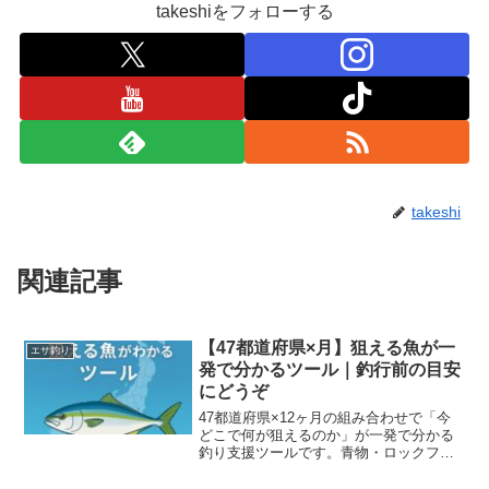
takeshiをフォローする
takeshi
関連記事
【47都道府県×月】狙える魚が一
エサ釣り
発で分かるツール｜釣行前の目安
にどうぞ
47都道府県×12ヶ月の組み合わせで「今
どこで何が狙えるのか」が一発で分かる
釣り支援ツールです。青物・ロックフィ
ッシュ・アユなど季節ごとの傾向が分か
る参考ガイドとしてお使いください。