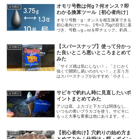
オモリ号数は何g？何オンス？即
エサ釣り
わかる換算ツール［初心者向け］
オモリ号数・g・オンスを相互換算できる
初心者向けツール。1号=3.75gの目安に基
づき、号数→g→ozを即チェック。釣具店
での重さ確認や仕掛け準備に便利。
【スパースナップ】使って分かっ
エサ釣り
た良いところ悪いところまとめて
みた
「サイズ感は気にしない！」「とにかく
強くて開閉し易いのがいい！」と言う方
はスパースナップがおすすめ「小さくて
強いのが正義！」「開閉しにくいのは目
を瞑る！」と言う方は別のスナップをお
すすめします。
サビキで釣れん時に見直したいポ
エサ釣り
イントまとめてみた
アジは底、上カゴと下カゴは関係なし、
いつもの青いプラカゴを使う。サビキに
もっと大事な要素は他にあります。その
基本を理解してから本記事を読むと幸せ
になれるかもしれない。
【初心者向け】穴釣りの始め方ま
エサ釣り
とめてみた｜仕掛け・餌・ポイン