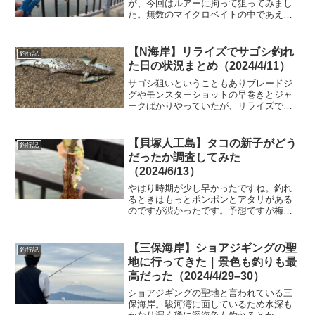
が、今回はルアーに拘って狙ってみまし
た。無数のマイクロベイトの中であえて
目立たせてアクションで食わせることが
できました。「釣れた」ではなく「釣っ
た」という手ごたえのある釣行で非常に
【N海岸】リライズでサゴシ釣れ
釣行記
満足です！
た日の状況まとめ（2024/4/11）
サゴシ狙いということもありブレードジ
グやモンスターショットの早巻きとジャ
ークばかりやっていたが、リライズでス
ローな誘いをすると一発！サゴシは早巻
きだけでは釣れないと勉強になった一日
でした。
【貝塚人工島】タコの新子がどう
釣行記
だったか調査してみた
（2024/6/13）
やはり時期が少し早かったですね。釣れ
るときはもっとポンポンとアタリがある
のですが渋かったです。予想ですが梅雨
明けの7月頭あたりから調子が良くなって
くるのかなと思います。何はともあれ一
匹釣れたのでよかったです
【三保海岸】ショアジギングの聖
釣行記
地に行ってきた｜景色も釣りも最
高だった（2024/4/29–30）
ショアジギングの聖地と言われている三
保海岸。駿河湾に面しているため水深も