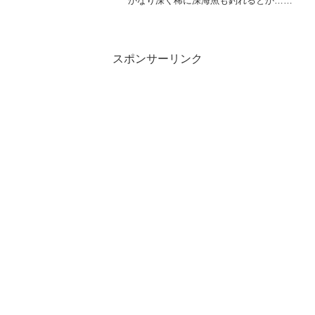
かなり深く稀に深海魚も釣れるとか…今
回はGWにそんな三保海岸で釣りをしてき
ましたのでその模様をお届けします！
スポンサーリンク