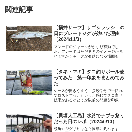
関連記事
【福井サーフ】サゴシラッシュの
釣行記
日にブレードジグが効いた理由
（2024/11/3）
ブレードのジャークがかなり有効でし
た。ブレードはただ巻きのイメージが強
いですがジャークが有効になる場面もか
なり多いです。是非、参考にしてみてく
ださい。
【タネ・マキ】タコ釣りボール使
釣行記
ってみた｜第一印象をまとめてみ
た
ケースが開きやすく、接続部分で千切れ
てロストする。といった感じでタコ寄せ
効果があるかどうか以前の問題な印象で
す。ケース問題さえ解決できれば寄せる
効果はありそうな気がするので使い方の
工夫が必要か？
【貝塚人工島】水路でナブラ祭り
釣行記
だった日のレポ（2024/6/14）
弓角やジグサビキなら簡単に釣れます